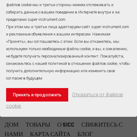
типа J
файлов cookie мы и третьи стороны можем отслеживать и
Термопарные сплавы типа
собирать данные о вашем поведении в Интернете внутри и за
J подходят для
пределами super-instrument.com.
использования в вакууме,
окислительной и
При этом мы и третьи лица адаптируем сайт super-instrument.com
восстановительной
и рекламные объявления к вашим интересам. Нажимая
средах или в атмосфере
Всего
1
Страницы
«Принять», вы соглашаетесь с этим. Если вы откажетесь, мы
ЧИТАТЬ ДАЛЕЕ
инертного газа. Из-за
используем только необходимые файлы cookie, и вы, к сожалению,
быстрого окисления при
не будете получать персонализированный контент. Пожалуйста,
высокой температуре для
No520, Wangjiang Road,Hefei,China
JP диапазон температур
ознакомьтесь с нашей политикой в ​​отношении файлов cookie, чтобы
измерения ограничен.
получить дополнительную информацию или изменить свое
ПОСМОТРЕТЬ ВСЕ КОНТАКТЫ
Состав положительного
согласие в будущем.
(JP) Fe100,
отрицательного (JN)
Электронная почта: info@super-instrument.com
Cu55Ni45.
Отказаться от файлов
Принять и продолжить
Тел: +86-551-63838994
cookie
WhatsApp : +86-138-5510-9811
ДОМ
ТОВАРЫ
О SICC
СВЯЖИТЕСЬ С
НАМИ
КАРТА САЙТА
БЛОГ