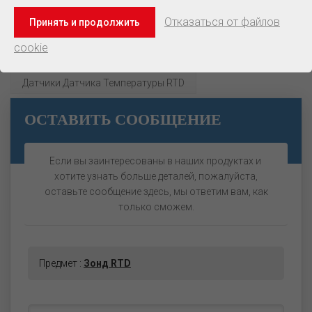
Компания По Производству Термометров
Отказаться от файлов
Принять и продолжить
Сопротивления
cookie
Автомобильный Термометр Сопротивления
Датчики Датчика Температуры RTD
ОСТАВИТЬ СООБЩЕНИЕ
Если вы заинтересованы в наших продуктах и ​​
хотите узнать больше деталей, пожалуйста,
оставьте сообщение здесь, мы ответим вам, как
только сможем.
Предмет :
Зонд RTD