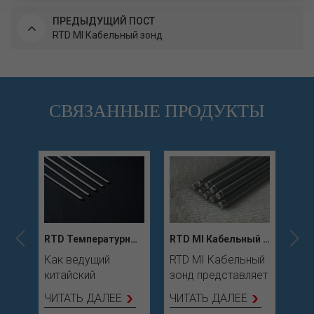
ПРЕДЫДУЩИЙ ПОСТ
RTD MI Кабельный зонд
СВЯЗАННЫЕ ПРОДУКТЫ
RTD Температурный зонд
RTD MI Кабельный зонд
Как ведущий
RTD MI Кабельный
Как
китайский
зонд представляет
вед
производитель и
собой
тер
ЧИТАТЬ ДАЛЕЕ
ЧИТАТЬ ДАЛЕЕ
ЧИ
экспортер
высокоточный и
мин