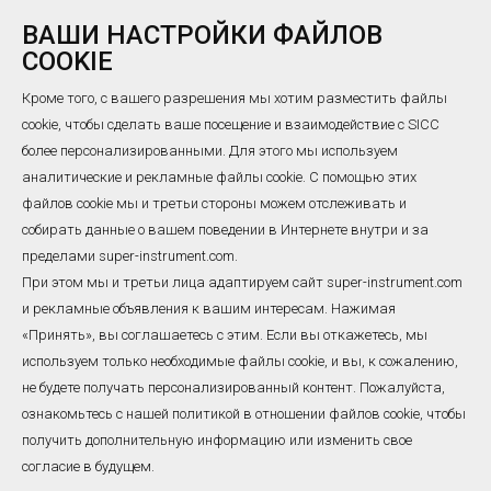
8,0/0,313
●
●
●
●
ВАШИ НАСТРОЙКИ ФАЙЛОВ
COOKIE
Мы поставляем термометры сопротивления высшего
Кроме того, с вашего разрешения мы хотим разместить файлы
качества на 100 % в рамках программы контроля качества
cookie, чтобы сделать ваше посещение и взаимодействие с SICC
более персонализированными. Для этого мы используем
под контролем главного специалиста по качеству. Постоянно
аналитические и рекламные файлы cookie. С помощью этих
выполняя работу по управлению закупками сырья,
файлов cookie мы и третьи стороны можем отслеживать и
оптимизации производственных процессов, обучению
собирать данные о вашем поведении в Интернете внутри и за
персонала и т. д., наши цены продаж всегда могут оставаться
пределами super-instrument.com.
При этом мы и третьи лица адаптируем сайт super-instrument.com
конкурентоспособными во всем мире.
и рекламные объявления к вашим интересам. Нажимая
Пожалуйста, свяжитесь с нами для получения полного
«Принять», вы соглашаетесь с этим. Если вы откажетесь, мы
предложения и
мы будем ждать здесь в 7*24.
используем только необходимые файлы cookie, и вы, к сожалению,
не будете получать персонализированный контент. Пожалуйста,
Связанные Теги :
ознакомьтесь с нашей политикой в ​​отношении файлов cookie, чтобы
Производитель Термометров Сопротивления
получить дополнительную информацию или изменить свое
согласие в будущем.
Зонд Датчика RTD
Датчик Температуры RTD