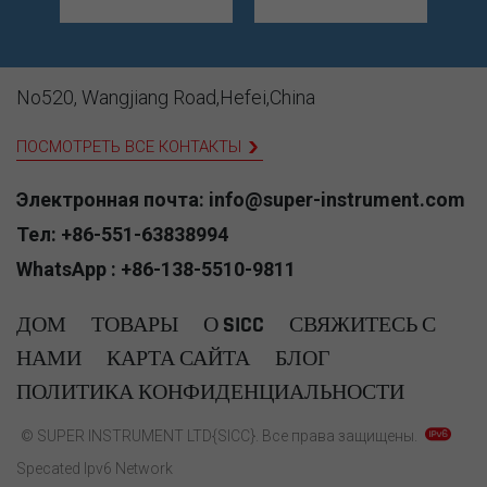
высококачественных
надежный датчик
изо
д
компонентов
измерения
(МИ
температуры, SICC
температуры. Он
мы 
специализируется
имеет
пре
No520, Wangjiang Road,Hefei,China
ов
на проектировании
специальную
выс
и производстве
бронированную
пре
ПОСМОТРЕТЬ ВСЕ КОНТАКТЫ
настраиваемых
конструкцию,
ком
температурных
которая плотно
по
Электронная почта: info@super-instrument.com
зондов RTD
охватывает
точ
(детектирование
терморезисторный
над
Тел: +86-551-63838994
A1 5
температуры
элемент в
при
WhatsApp : +86-138-5510-9811
сопротивления),
металлическом
изм
,
адаптированных
корпусе и
тем
ДОМ
ТОВАРЫ
О SICC
СВЯЖИТЕСЬ С
 Д
для
обладает
На
мы
удовлетворения
хорошими
пол
НАМИ
КАРТА САЙТА
БЛОГ
D
разнообразных
механическими
тер
ПОЛИТИКА КОНФИДЕНЦИАЛЬНОСТИ
я
требований
свойствами,
соч
глобальных
помехоустойчивостью
пе
© SUPER INSTRUMENT LTD{SICC}. Все права защищены.
й
клиентов.
и долговременной
тех
стабильностью.
пр
Specated Ipv6 Network