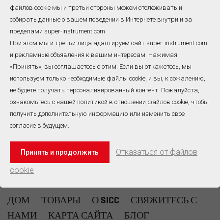
кабели с минеральной
кабель с минеральной
файлов cookie мы и третьи стороны можем отслеживать и
изоляцией
изоляцией типа R
Компенсационные кабели
Тип Р компенсационный
собирать данные о вашем поведении в Интернете внутри и за
с минеральной изоляцией
кабель с минеральной
пределами super-instrument.com.
имеют внутренние жилы
изоляциейэто
типа R/S (Cu-CuNi) и типа B
универсальный
При этом мы и третьи лица адаптируем сайт super-instrument.com
(Cu-Cu). Компенсирующая
соединительный кабель
и рекламные объявления к вашим интересам. Нажимая
жила с медной оболочкой.
для подключения
Всего
1
Страницы
«Принять», вы соглашаетесь с этим. Если вы откажетесь, мы
ЧИТАТЬ ДАЛЕЕ
ЧИТАТЬ ДАЛЕЕ
платинородиевых (R-типа)
используем только необходимые файлы cookie, и вы, к сожалению,
термопар к системам
не будете получать персонализированный контент. Пожалуйста,
управления. Как
No520, Wangjiang Road,Hefei,China
производитель,
ознакомьтесь с нашей политикой в ​​отношении файлов cookie, чтобы
ориентированный на
получить дополнительную информацию или изменить свое
ПОСМОТРЕТЬ ВСЕ КОНТАКТЫ
обслуживание клиентов
согласие в будущем.
B2B, мы поставляем около
50 000 метровТип Р
Электронная почта: info@super-instrument.com
компенсационный кабель
Отказаться от файлов
Принять и продолжить
Тел: +86-551-63838994
с минеральной
cookie
изоляциейе каждый год
WhatsApp : +86-138-5510-9811
для использования в
проектах, разработанных
ДОМ
ТОВАРЫ
О SICC
СВЯЖИТЕСЬ С
клиентами из разных
стран.Тип Р минеральная
НАМИ
КАРТА САЙТА
БЛОГ
изоляция(Мичиган)