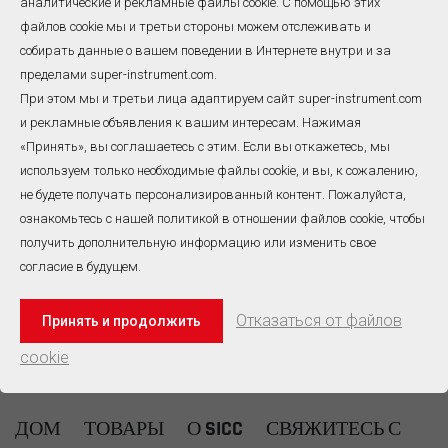
Полуфабрикат
Полуфабрикат
аналитические и рекламные файлы cookie. С помощью этих
термопары MI
термопары
файлов cookie мы и третьи стороны можем отслеживать и
Как ведущийполуфабрикат
Полуфабрикаты термопар
собирать данные о вашем поведении в Интернете внутри и за
термопары с минеральной
– это промежуточные
пределами super-instrument.com.
изоляцией
компоненты, прошедшие
При этом мы и третьи лица адаптируем сайт super-instrument.com
(МИ)производитель, мы
основную обработку и
и рекламные объявления к вашим интересам. Нажимая
стремимся предоставлять
оснащенные
«Принять», вы соглашаетесь с этим. Если вы откажетесь, мы
высококачественные,
определенными
Всего
1
Страницы
ЧИТАТЬ ДАЛЕЕ
ЧИТАТЬ ДАЛЕЕ
прецизионные
функциональными
используем только необходимые файлы cookie, и вы, к сожалению,
компоненты для
модулями, но ещё не
не будете получать персонализированный контент. Пожалуйста,
повышения точности и
собранные в конечные
No520, Wangjiang Road,Hefei,China
ознакомьтесь с нашей политикой в ​​отношении файлов cookie, чтобы
надежности приложений
датчики температуры. Они
получить дополнительную информацию или изменить свое
измерения температуры.
являются основной
ПОСМОТРЕТЬ ВСЕ КОНТАКТЫ
согласие в будущем.
Наши полуфабрикаты
основой в цепочке
термопар MI сочетают в
производства термопар,
себе передовые
обеспечивая быстро
Электронная почта: info@super-instrument.com
Отказаться от файлов
Принять и продолжить
технологии с
интегрируемые
Тел: +86-551-63838994
превосходным
температурные модули.
cookie
мастерством,
WhatsApp : +86-138-5510-9811
обеспечивая
непревзойденную
ДОМ
ТОВАРЫ
О SICC
СВЯЖИТЕСЬ С
производительность в